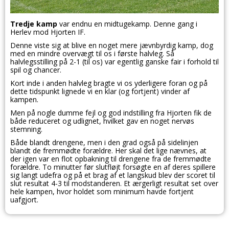
Tredje kamp
var endnu en midtugekamp. Denne gang i
Herlev mod Hjorten IF.
Denne viste sig at blive en noget mere jævnbyrdig kamp, dog
med en mindre overvægt til os i første halvleg. Så
halvlegsstilling på 2-1 (til os) var egentlig ganske fair i forhold til
spil og chancer.
Kort inde i anden halvleg bragte vi os yderligere foran og på
dette tidspunkt lignede vi en klar (og fortjent) vinder af
kampen.
Men på nogle dumme fejl og god indstilling fra Hjorten fik de
både reduceret og udlignet, hvilket gav en noget nervøs
stemning.
Både blandt drengene, men i den grad også på sidelinjen
blandt de fremmødte forældre. Her skal det lige nævnes, at
der igen var en flot opbakning til drengene fra de fremmødte
forældre. To minutter før slutfløjt forsøgte en af deres spillere
sig langt udefra og på et brag af et langskud blev der scoret til
slut resultat 4-3 til modstanderen. Et ærgerligt resultat set over
hele kampen, hvor holdet som minimum havde fortjent
uafgjort.