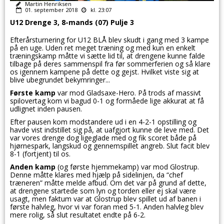
Martin Henriksen
01. september 2018
kl. 23:07
U12 Drenge 3, 8-mands (07) Pulje 3
Efterårsturnering for U12 BLÅ blev skudt i gang med 3 kampe
på en uge. Uden ret meget træning og med kun en enkelt
træningskamp måtte vi sætte lid til, at drengene kunne falde
tilbage på deres sammenspil fra før sommerferien og så klare
os igennem kampene på dette og gejst. Hvilket viste sig at
blive ubegrundet bekymringer...
Første kamp
var mod Gladsaxe-Hero. På trods af massivt
spilovertag kom vi bagud 0-1 og formåede lige akkurat at få
udlignet inden pausen.
Efter pausen kom modstandere ud i en 4-2-1 opstilling og
havde vist indstillet sig på, at uafgjort kunne de leve med. Det
var vores drenge dog ligeglade med og fik scoret både på
hjørnespark, langskud og gennemspillet angreb. Slut facit blev
8-1 (fortjent) til os.
Anden kamp
(og første hjemmekamp) var mod Glostrup.
Denne måtte klares med hjælp på sidelinjen, da “chef
træneren” måtte melde afbud. Om det var på grund af dette,
at drengene startede som lyn og torden eller ej skal være
usagt, men faktum var at Glostrup blev spillet ud af banen i
første halvleg, hvor vi var foran med 5-1. Anden halvleg blev
mere rolig, så slut resultatet endte på 6-2.