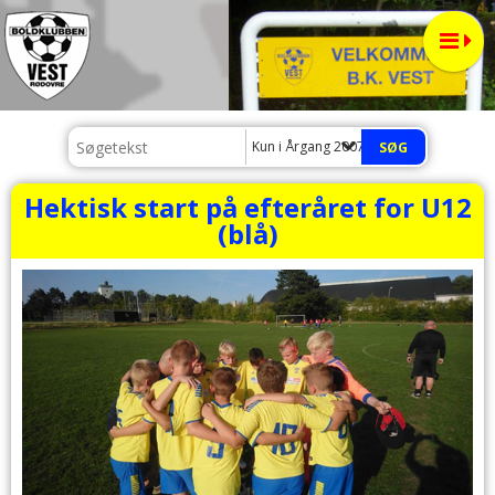
Kun i Årgang 2007 - Blå
Hektisk start på efteråret for U12
(blå)