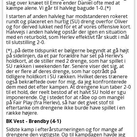
slag over knæet til Emre ender Daniel ofte med at
kæmpe alene. Vi går til halvleg bagude 1-0..(*)
I starten af anden halvleg har modstanderen rokeret
rundt og placeret en hurtig (SU) dreng overfor Oliver
og for derved lukket ned for et af vores offensive kort.
Halvvejs i anden halvleg opstår der igen en situation
med en returbold, som Herlev effektivt får skudt i mål
til slutstilling 2-0.
(*)...på dette tidspunkt er bølgerne begyndt at gå højt
på sidelinjen, da et par forældre har set på Herlev’s
holdkort, at de stiller med 2 drenge, som har spillet i
SU rækken i weekenden før. Senere viser det sig, at
der er flere af deres drenge, som har optrådt på
tidligere holdkort i SU rækken. Hvilket deres trænere
også bekræftede over for mig, da jeg konfronterede
dem med det efter kampen. At drengene kun taber 2-0
til et hold, der reelt bestod af et halvt SU hold er sgu
imponerende. Og i stedet for at råbe op om mangel
på Fair Play (fra Herlev), så har det givet stof til
eftertanke om drengene ikke burde have spillet i en
række højere.
BK Vest - Brøndby (4-1)
Sidste kamp i efterårsturneringen og for mange af
drengene den vigtigste. Op til kampdagen havde jeg