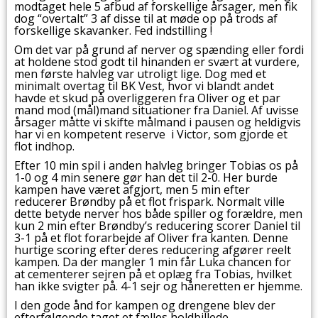
modtaget hele 5 afbud af forskellige årsager, men fik
dog “overtalt” 3 af disse til at møde op på trods af
forskellige skavanker. Fed indstilling !
Om det var på grund af nerver og spænding eller fordi
at holdene stod godt til hinanden er svært at vurdere,
men første halvleg var utroligt lige. Dog med et
minimalt overtag til BK Vest, hvor vi blandt andet
havde et skud på overliggeren fra Oliver og et par
mand mod (mål)mand situationer fra Daniel. Af uvisse
årsager måtte vi skifte målmand i pausen og heldigvis
har vi en kompetent reserve i Victor, som gjorde et
flot indhop.
Efter 10 min spil i anden halvleg bringer Tobias os på
1-0 og 4 min senere gør han det til 2-0. Her burde
kampen have været afgjort, men 5 min efter
reducerer Brøndby på et flot frispark. Normalt ville
dette betyde nerver hos både spiller og forældre, men
kun 2 min efter Brøndby’s reducering scorer Daniel til
3-1 på et flot forarbejde af Oliver fra kanten. Denne
hurtige scoring efter deres reducering afgører reelt
kampen. Da der mangler 1 min får Luka chancen for
at cementerer sejren på et oplæg fra Tobias, hvilket
han ikke svigter på. 4-1 sejr og håneretten er hjemme.
I den gode ånd for kampen og drengene blev der
efterfølgende taget et fælles holdbillede.