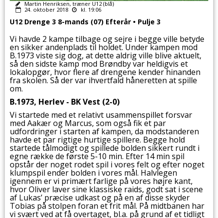
Martin Henriksen, træner U12 (blå)
24. oktober 2018
kl. 19:06
U12 Drenge 3 8-mands (07) Efterår • Pulje 3
Vi havde 2 kampe tilbage og sejre i begge ville betyde
en sikker andenplads til holdet. Under kampen mod
B.1973 viste sig dog, at dette aldrig ville blive aktuelt,
så den sidste kamp mod Brøndby var heldigvis et
lokalopgør, hvor flere af drengene kender hinanden
fra skolen. Så der var ihvertfald håneretten at spille
om.
B.1973, Herlev - BK Vest (2-0)
Vi startede med et relativt usammenspillet forsvar
med Aakær og Marcus, som også fik et par
udfordringer i starten af kampen, da modstanderen
havde et par rigtige hurtige spillere. Begge hold
startede tålmodigt og spillede bolden sikkert rundt i
egne række de første 5-10 min. Efter 14 min spil
opstår der noget rodet spil i vores felt og efter noget
klumpspil ender bolden i vores mål. Halvlegen
igennem er vi primært farlige på vores højre kant,
hvor Oliver laver sine klassiske raids, godt sat i scene
af Lukas’ præcise udkast og på en af disse skyder
Tobias på stolpen foran et frit mål. På midtbanen har
vi svært ved at få overtaget, bl.a. på grund af et tidligt