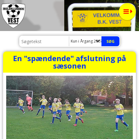
Kun i Årgang 2007 - Blå
En "spændende" afslutning på
sæsonen