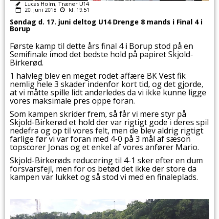
Lucas Holm, Træner U14
20. juni 2018
kl. 19:51
Søndag d. 17. juni deltog U14 Drenge 8 mands i Final 4 i
Borup
Første kamp til dette års final 4 i Borup stod på en
Semifinale imod det bedste hold på papiret Skjold-
Birkerød.
1 halvleg blev en meget rodet affære BK Vest fik
nemlig hele 3 skader indenfor kort tid, og det gjorde,
at vi måtte spille lidt anderledes da vi ikke kunne ligge
vores maksimale pres oppe foran.
Som kampen skrider frem, så får vi mere styr på
Skjold-Birkerød et hold der var rigtigt gode i deres spil
nedefra og op til vores felt, men de blev aldrig rigtigt
farlige før vi var foran med 4-0 på 3 mål af sæson
topscorer Jonas og et enkel af vores anfører Mario.
Skjold-Birkerøds reducering til 4-1 sker efter en dum
forsvarsfejl, men for os betød det ikke der store da
kampen var lukket og så stod vi med en finaleplads.