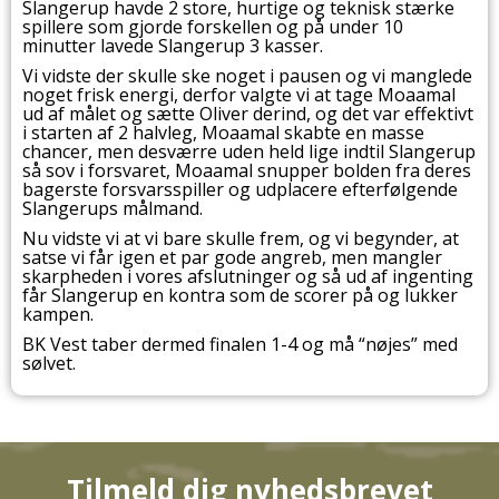
Slangerup havde 2 store, hurtige og teknisk stærke
spillere som gjorde forskellen og på under 10
minutter lavede Slangerup 3 kasser.
Vi vidste der skulle ske noget i pausen og vi manglede
noget frisk energi, derfor valgte vi at tage Moaamal
ud af målet og sætte Oliver derind, og det var effektivt
i starten af 2 halvleg, Moaamal skabte en masse
chancer, men desværre uden held lige indtil Slangerup
så sov i forsvaret, Moaamal snupper bolden fra deres
bagerste forsvarsspiller og udplacere efterfølgende
Slangerups målmand.
Nu vidste vi at vi bare skulle frem, og vi begynder, at
satse vi får igen et par gode angreb, men mangler
skarpheden i vores afslutninger og så ud af ingenting
får Slangerup en kontra som de scorer på og lukker
kampen.
BK Vest taber dermed finalen 1-4 og må “nøjes” med
sølvet.
Tilmeld dig nyhedsbrevet